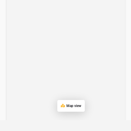
Contactez-nous
Map view
Open
chaty