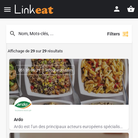
Filters
Affichage de
29
sur
29
résultats
051 31 06 21
info@ardo.com
Ardo
Ardo est l’un des principaux acteurs européens spécialisés dans les légumes, fruits et herbes surgelés.…