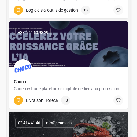
Logiciels & outils de gestion
+3
+33 6 44 60 98 29
Choco
Choco est une plateforme digitale dédiée aux professionnels de l’horeca. Elle simplifie la gestion des…
Livraison Horeca
+3
02 414 41 46
info@seamar.be