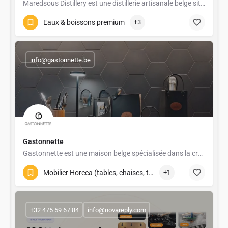
Maredsous Distillery est une distillerie artisanale belge située au cœur de la vallée de la Molignée, aux…
Eaux & boissons premium
+3
info@gastonnette.be
Gastonnette
Gastonnette est une maison belge spécialisée dans la création d’accessoires en maroquinerie dédiés à l’art de…
Mobilier Horeca (tables, chaises, terrasses)
+1
+32 475 59 67 84
info@novareply.com