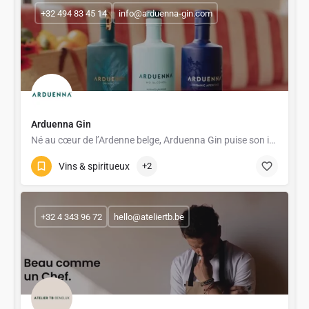
+32 494 83 45 14
info@arduenna-gin.com
Arduenna Gin
Né au cœur de l’Ardenne belge, Arduenna Gin puise son inspiration dans la richesse botanique de cette région…
Vins & spiritueux
+2
+32 4 343 96 72
hello@ateliertb.be