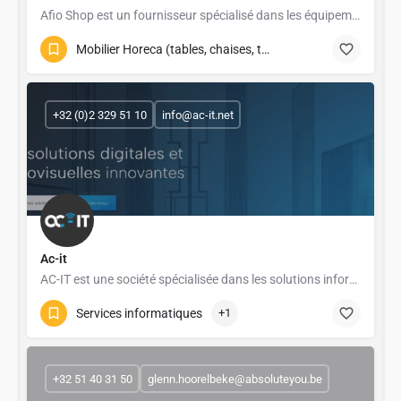
Afio Shop est un fournisseur spécialisé dans les équipements et accessoires professionnels pour le secteur…
Mobilier Horeca (tables, chaises, terrasses)
+32 (0)2 329 51 10
info@ac-it.net
Ac-it
AC-IT est une société spécialisée dans les solutions informatiques pour entreprises, proposant des services…
Services informatiques
+1
+32 51 40 31 50
glenn.hoorelbeke@absoluteyou.be