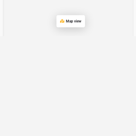
Contactez-nous
Map view
Open
chaty
Annuaire Horeca
Restaurants
Offres d'emploi