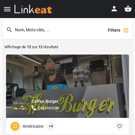
Filters
Affichage de
12
sur
12
résultats
Coffee Burger
0484360036
Américaine
+4