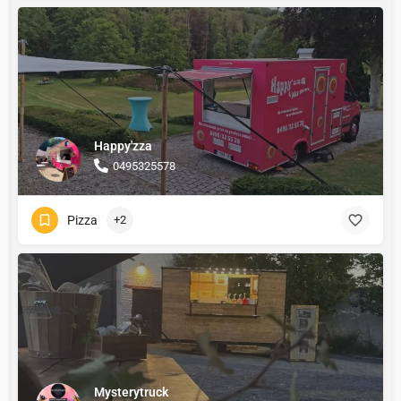
Happy'zza
0495325578
Pizza
+2
Mysterytruck