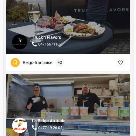
Truck'n Flavors
0471667110
Belgo-française
+2
La Belge Attitude
0477 19 26 04