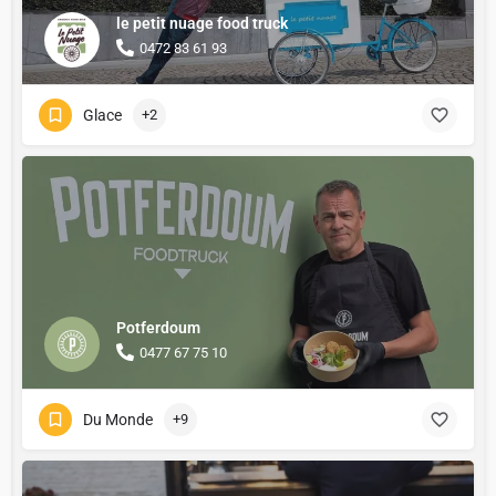
le petit nuage food truck
0472 83 61 93
Glace
+2
Potferdoum
0477 67 75 10
Du Monde
+9