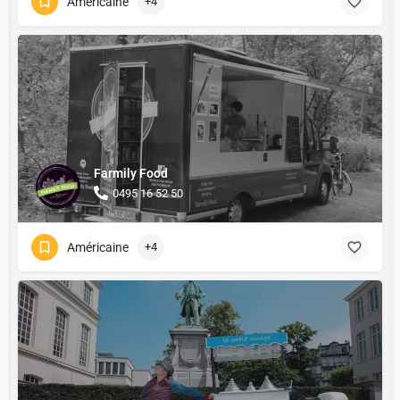
Américaine
+4
Farmily Food
0495 16 52 50
Américaine
+4