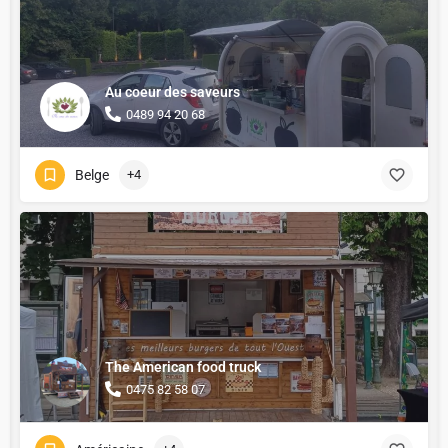
Au coeur des saveurs
0489 94 20 68
Belge
+4
The American food truck
0475 82 58 07