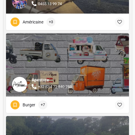
0455 13 99 74
Américaine
+3
Apestore
+32 (0)4 72 840 283
Burger
+7