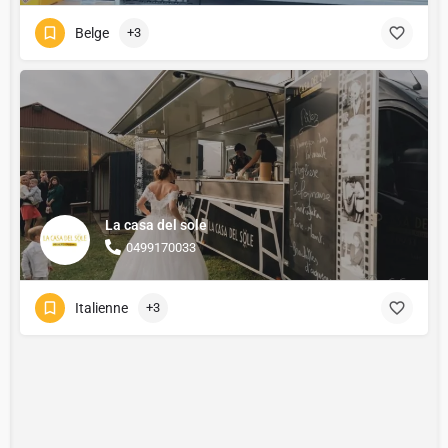
Belge
+3
La casa del sole
0499170033
Italienne
+3