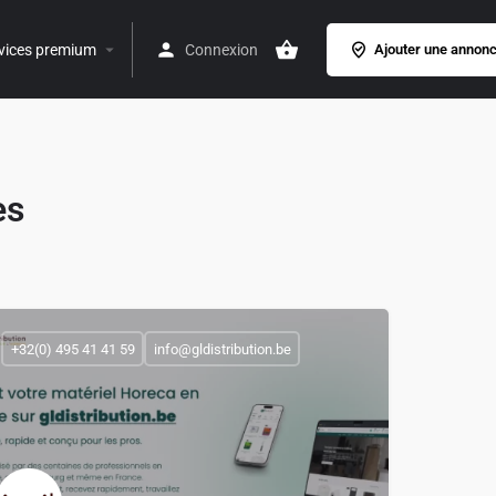
vices premium
Connexion
Ajouter une annon
es
+32(0) 495 41 41 59
info@gldistribution.be