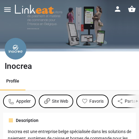
Inocrea
Profile
Appeler
Site Web
Favoris
Partag
Description
Inocrea est une entreprise belge spécialisée dans les solutions de
paiement, systèmes de caisse et bornes de commande pour les