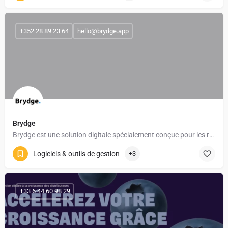
+352 28 89 23 64
hello@brydge.app
Brydge
Brydge est une solution digitale spécialement conçue pour les restaurants, hôtels et établissements horeca…
Logiciels & outils de gestion
+3
+33 6 44 60 98 29