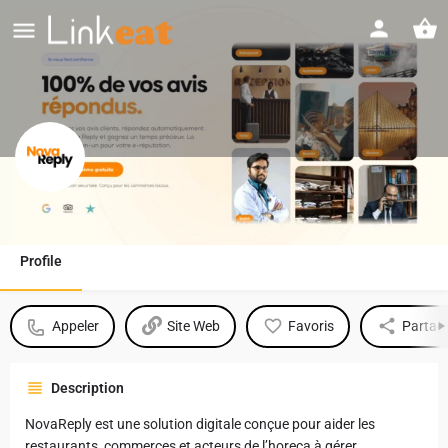
Nova Reply
Profile
Appeler
Site Web
Favoris
Partag
Description
NovaReply est une solution digitale conçue pour aider les
restaurants, commerces et acteurs de l’horeca à gérer