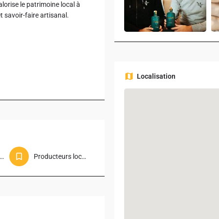
lorise le patrimoine local à
t savoir-faire artisanal.
Localisation
x & boissons premium
Producteurs locaux (circuit court)