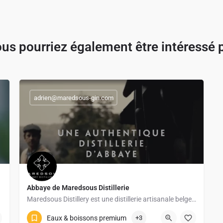
us pourriez également être intéressé 
adrien@maredsous-gin.com
Abbaye de Maredsous Distillerie
Maredsous Distillery est une distillerie artisanale belge située au cœur de la vallée de la Molignée, aux…
Eaux & boissons premium
+3