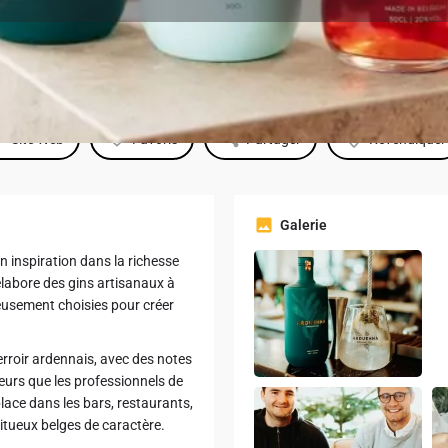
Profile
Site Web
Favoris
Partager
Revendiquer
Galerie
 inspiration dans la richesse
labore des gins artisanaux à
neusement choisies pour créer
erroir ardennais, avec des notes
teurs que les professionnels de
lace dans les bars, restaurants,
itueux belges de caractère.