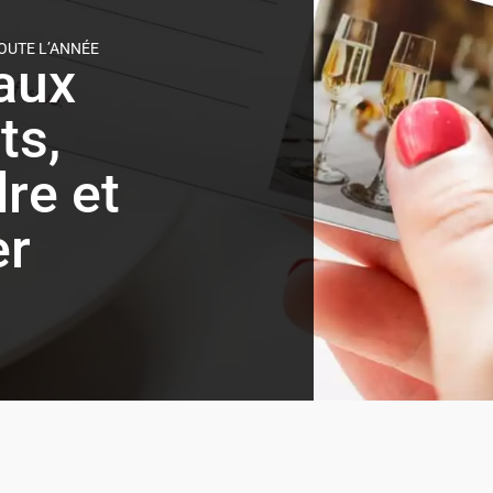
OUTE L’ANNÉE
aux
ts,
re et
er