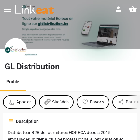
GL Distribution
Profile
Appeler
Site Web
Favoris
Partag
Description
Distributeur B2B de fournitures HORECA depuis 2015 :
emballages, hygiène, cuisine professionnelle, réfrigération et