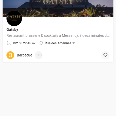
Gatsby
Restaurant brasserie & cocktails à Messancy, à deux minutes d’Arlon
+32 63 22 45 47
Rue des Ardennes 11
Barbecue
+13