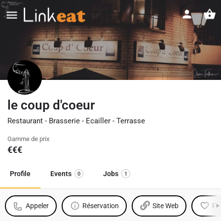
le coup d'coeur
Restaurant - Brasserie - Ecailler - Terrasse
Gamme de prix
€€€
Profile
Events
Jobs
0
1
Appeler
Réservation
Site Web
Fa