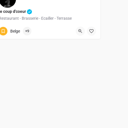
le coup d'coeur
Restaurant - Brasserie - Ecailler - Terrasse
010413134
Espace du Coeur de Ville 5
Belge
+9