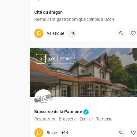
Cité du dragon
Restaurant gastronomique chinois à Uccle
02 375 80 80
Chaussée de Waterloo 1022-1024
Asiatique
+10
€€€
FERMÉ
Brasserie de la Patinoire
Restaurant - Brasserie - Ecailler - Terrasse
026497002
Chemin du Gymnase 1
Belge
+14