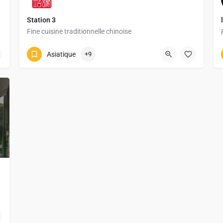
Station 3
Fine cuisine traditionnelle chinoise
0470 302 800
Place de la Station 3
Asiatique
+9