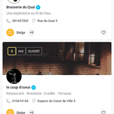
Brasserie du Quai
Une expérience au fil de l'eau
081657003
Rue du Quai 9
Belge
+9
€€€
OUVERT
le coup d'coeur
Restaurant - Brasserie - Ecailler - Terrasse
010413134
Espace du Coeur de Ville 5
Belge
+9