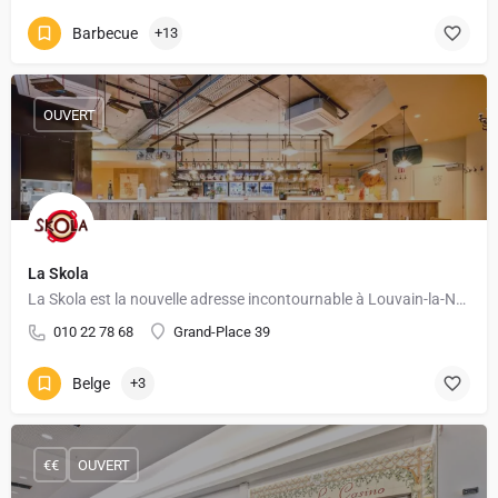
Barbecue
+13
OUVERT
La Skola
La Skola est la nouvelle adresse incontournable à Louvain-la-Neuve. Plus qu’un simple restaurant, c’est un…
010 22 78 68
Grand-Place 39
Belge
+3
€€
OUVERT