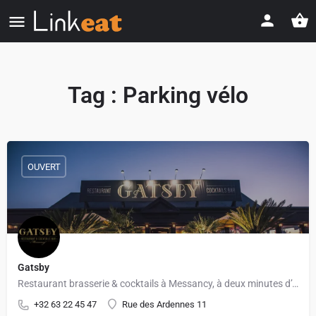
Tag :
Parking vélo
OUVERT
Gatsby
Restaurant brasserie & cocktails à Messancy, à deux minutes d’Arlon
+32 63 22 45 47
Rue des Ardennes 11