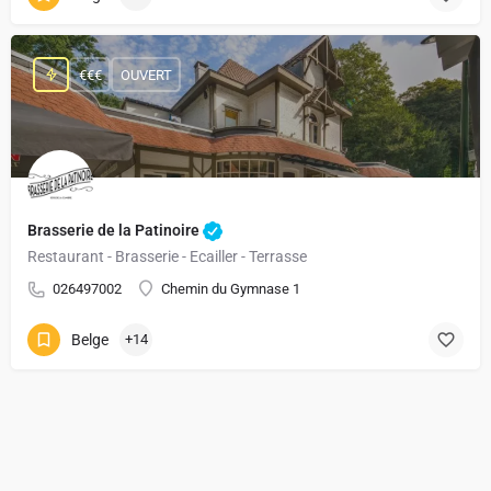
€€€
OUVERT
Brasserie de la Patinoire
Restaurant - Brasserie - Ecailler - Terrasse
026497002
Chemin du Gymnase 1
Belge
+14