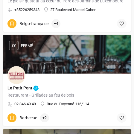
Le plaisir gustatif au cœur du Parc des Jardins de Luxembourg
+35226259348
27 Boulevard Marcel Cahen
Belgo-française
+4
€€
FERMÉ
Le Petit Pont
Restaurant - Grillades au feu de bois
02 346 49 49
Rue du Doyenné 116/114
Barbecue
+2