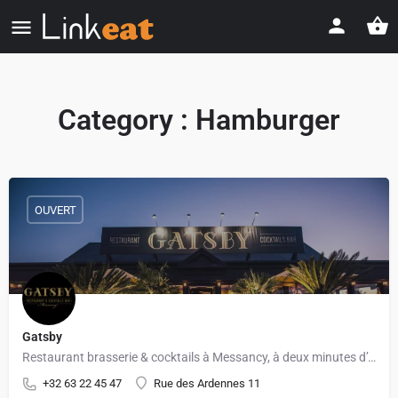
Category :
Hamburger
OUVERT
Gatsby
Restaurant brasserie & cocktails à Messancy, à deux minutes d’Arlon
+32 63 22 45 47
Rue des Ardennes 11