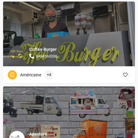
Coffee Burger
0484360036
Américaine
+4
Apestore