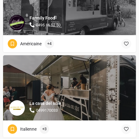
Farmily Food
0495 16 52 50
Américaine
+4
La casa del sole
0499170033
Italienne
+3