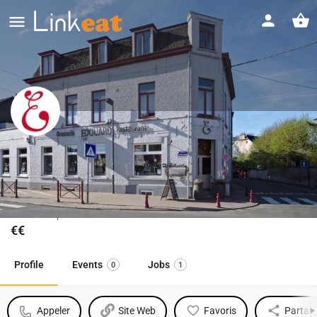
Brasserie Edouard
La Brasserie Edouard, bien plus qu’une brasserie de village,
une brasserie où on s’y sent bien !
Gamme de prix
€€
Profile
Events
Jobs
0
1
Appeler
Site Web
Favoris
Partag