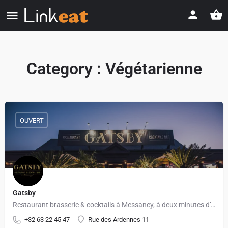
Category :
Végétarienne
OUVERT
Gatsby
Restaurant brasserie & cocktails à Messancy, à deux minutes d’Arlon
+32 63 22 45 47
Rue des Ardennes 11