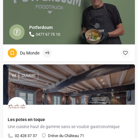
Potferdoum
0477 67 75 10
Du Monde
+9
€€
OUVERT
Les potes en toque
Une cuisine haut de gamme sans se vouloir gastronomique
02 428 37 37
Drève du Château 71