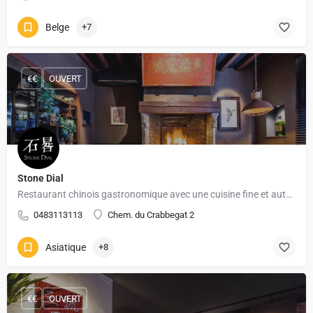
Belge
+7
€€
OUVERT
Stone Dial
Restaurant chinois gastronomique avec une cuisine fine et authentique
0483113113
Chem. du Crabbegat 2
Asiatique
+8
€€
OUVERT