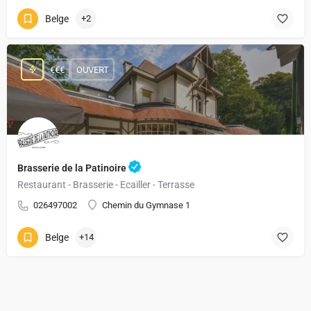
Belge
+2
€€€
OUVERT
Brasserie de la Patinoire
Restaurant - Brasserie - Ecailler - Terrasse
026497002
Chemin du Gymnase 1
Belge
+14