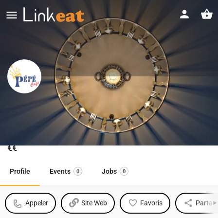
Pépé Café
Brasserie - Restaurant à Perwez
Gamme de prix
€€
Profile
Events
Jobs
0
0
Appeler
Site Web
Favoris
Partag