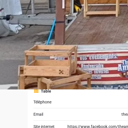
alternatives végétariennes et des menus adaptés aux
Pour prolonger le voyage culinaire, The American Fo
spécialités typiquement américaines comme le chili t
gourmands, potatoes croustillantes et desserts artisa
attention particulière à la fraîcheur et au fait maison.
Basé à Charleroi et actif dans une large partie de la 
Truck se déplace pour des fêtes privées, mariages, fe
ou family days, avec un service reconnu pour sa convivi
western qui marque durablement les invités.
Table
Téléphone
Email
the
Site internet
https://www.facebook.com/theam