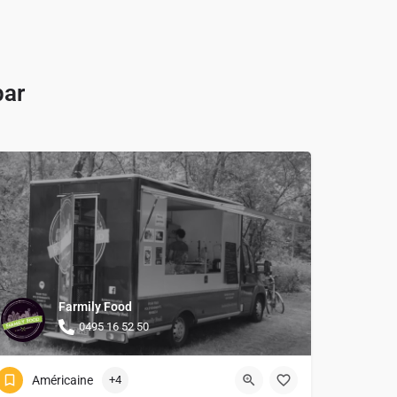
par
Farmily Food
0495 16 52 50
Américaine
+4