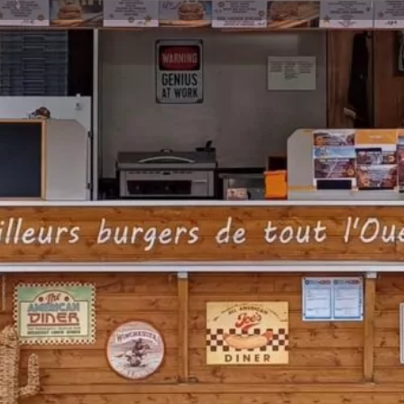
Profile
Site Web
Favoris
Partager
Revendiquer
Galerie
 véritable ambiance Far West
aloons de cow-boys, décor
néreuse. Idéal pour apporter une
 événement d’entreprise, ce
e conviviale.
arés à partir de viande de bœuf
ais et de sauces maison. Les
ndes, des burgers classiques
méricain, sans oublier des