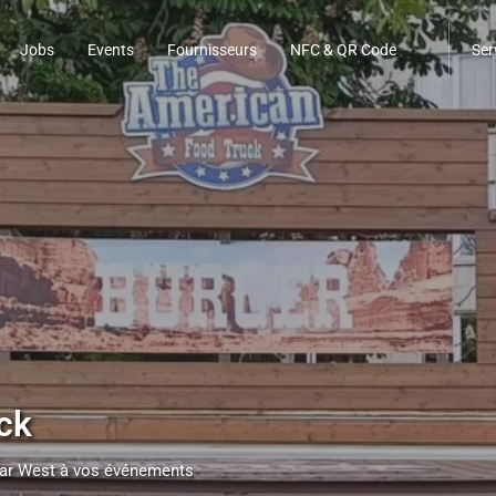
Jobs
Events
Fournisseurs
NFC & QR Code
Ser
ck
 Far West à vos événements