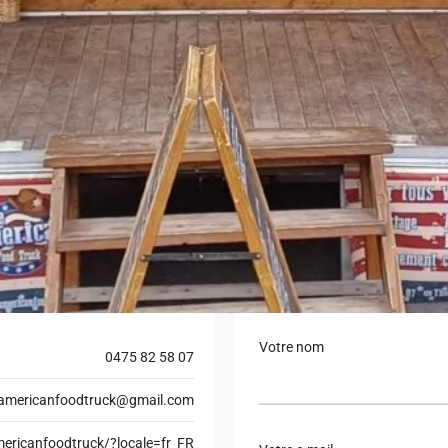
 enfants.
od Truck propose également des
exan maison, des hot-dogs
naux, le tout préparé avec une
Belgique, The American Food
stivals, événements corporate
alité, sa rapidité et son décor
Demande de devis
Votre nom
0475 82 58 07
americanfoodtruck@gmail.com
ericanfoodtruck/?locale=fr_FR