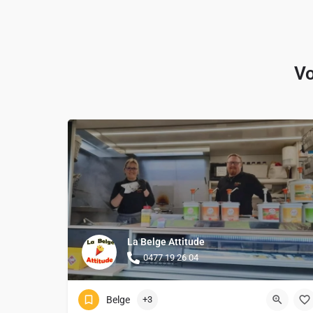
Vo
La Belge Attitude
0477 19 26 04
Belge
+3