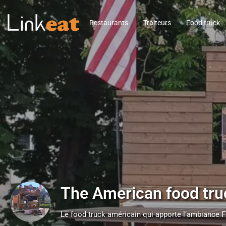
Restaurants
Traiteurs
Food truck
The American food tru
Le food truck américain qui apporte l’ambiance