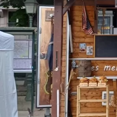
Appeler
Description
The American Food Truck plonge vos invités dans une
américaine, avec un food truck original inspiré des s
western, terrasse conviviale et cuisine street-food gé
touche immersive à un anniversaire, un mariage ou un
concept mobile transforme chaque repas en expérienc
La carte met à l’honneur des burgers artisanaux prép
belge de qualité, accompagnés de pains artisanaux fr
convives peuvent découvrir plusieurs recettes gourma
aux créations plus généreuses inspirées de l’univers a