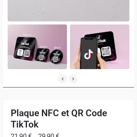
Plaque NFC et QR Code
TikTok
21,90
€
29,90
€
–