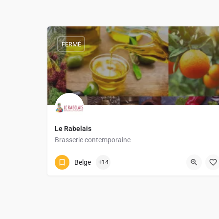
FERMÉ
Le Rabelais
Brasserie contemporaine
010 45 29 60
Place Rabelais 38
Belge
+14