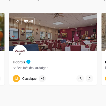
€€
FERMÉ
Il Cortile
Spécialités de Sardaigne
067333007
Rue du Géant 8
Classique
+6