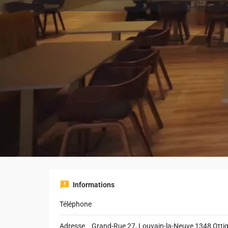
Appele
Description
Découvrez les spécialités de chez nous 🇬🇷
Informations
Téléphone
Adresse
Grand-Rue 27, Louvain-la-Neuve 1348 Ottig