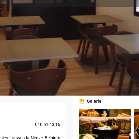
Profile
Events
Jobs
0
0
r
Favoris
Partager
Revendiquer
Fermé
Horaires d
Galerie
010 61 43 16
nies-Louvain-la-Neuve, Belgium