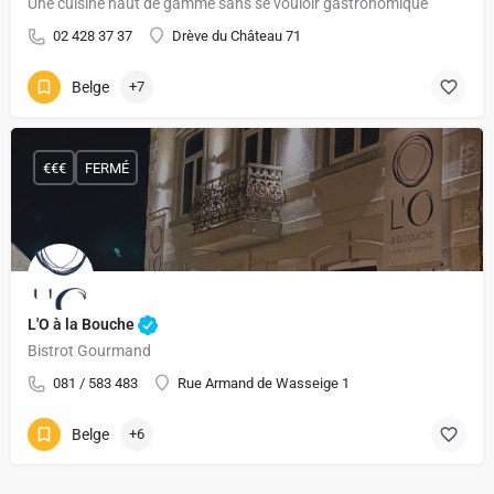
Une cuisine haut de gamme sans se vouloir gastronomique
02 428 37 37
Drève du Château 71
Belge
+7
€€€
FERMÉ
L'O à la Bouche
Bistrot Gourmand
081 / 583 483
Rue Armand de Wasseige 1
Belge
+6