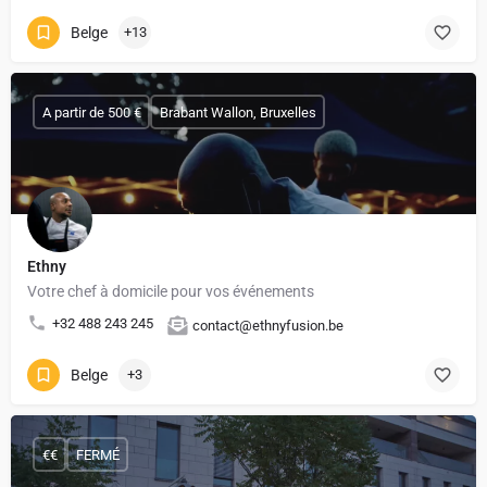
Belge
+13
A partir de 500 €
Brabant Wallon, Bruxelles
Ethny
Votre chef à domicile pour vos événements
+32 488 243 245
contact@ethnyfusion.be
Belge
+3
€€
FERMÉ