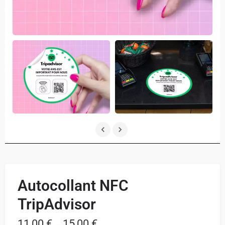
Autocollant NFC
TripAdvisor
11,00
€
15,00
€
–