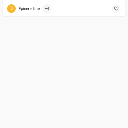
Épicerie fine
+4