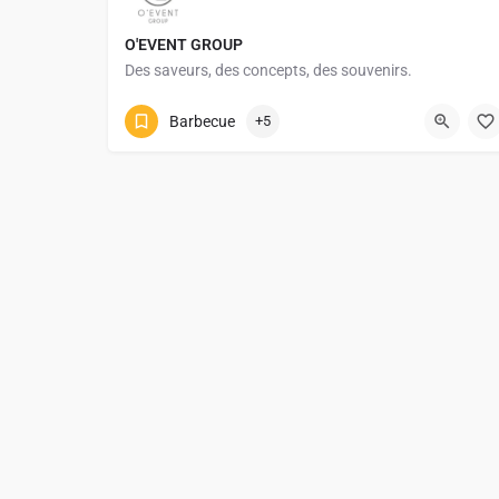
O'EVENT GROUP
Des saveurs, des concepts, des souvenirs.
+352661509509
nfo@oeventgroup.eu
Barbecue
+5