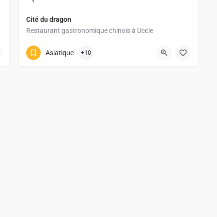
Cité du dragon
Restaurant gastronomique chinois à Uccle
02 375 80 80
Chaussée de Waterloo 1022-1024
Asiatique
+10